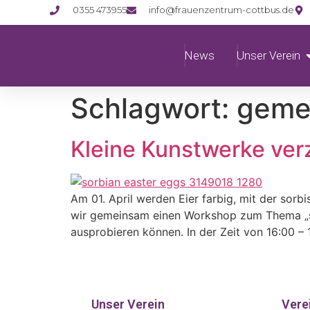
0355 473955
info@frauenzentrum-cottbus.de
News
Unser Verein
Schlagwort:
geme
Kleine Kunstwerke ver
Am 01. April werden Eier farbig, mit der sor
wir gemeinsam einen Workshop zum Thema „so
ausprobieren können. In der Zeit von 16:00 – 
Unser Verein
Vere