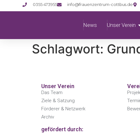
0355 473955
info@frauenzentrum-cottbus.de
News
Unser Verein
Schlagwort:
Grun
Unser Verein
Vere
Das Team
Proje
Ziele & Satzung
Termi
Förderer & Netzwerk
Bewer
Archiv
gefördert durch: